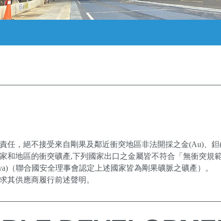
絕不接受來自剛果及鄰近衝突地區非法開採之金(Au)、鉭(Ta)、鎢(W
和地區的衝突礦產,下列國家出口之金屬皆不符合「無衝突規範」： 
)、肯亞(Kenya)（聯合國安全理事會認定上述國家皆為剛果礦脈之礦產）。
要求其供應商履行前述聲明。