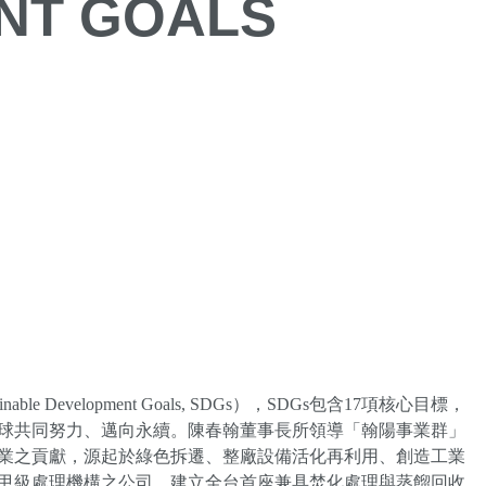
NT GOALS
le Development Goals, SDGs），SDGs包含17項核心目標，
引全球共同努力、邁向永續。陳春翰董事長所領導「翰陽事業群」
產業之貢獻，源起於綠色拆遷、整廠設備活化再利用、創造工業
備甲級處理機構之公司，建立全台首座兼具焚化處理與蒸餾回收