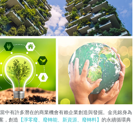
，而當中有許多潛在的商業機會有賴企業創造與發掘。金兆鎔身為
案，創造
【淨零廢、廢轉能、新資源、廢轉料】
的永續循環典