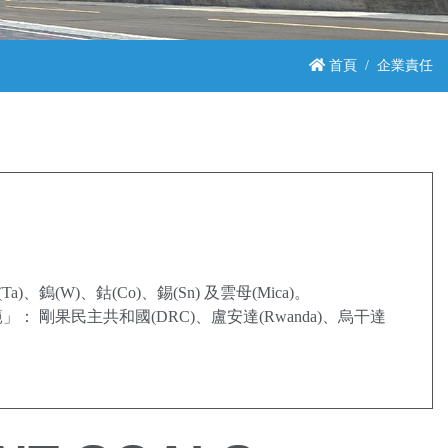
首頁
企業責任
)、鈷(Co)、錫(Sn) 及雲母(Mica)。
剛果民主共和國(DRC)、盧安達(Rwanda)、烏干達