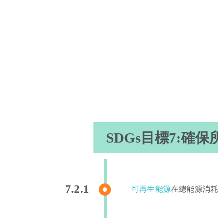
SDGs目標7:
可再生能源
在總能源消