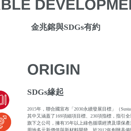
ABLE DEVELOPME
金兆鎔與SDGs有約
ORIGIN
SDGs緣起
2015年，聯合國宣布「2030永續發展目標」（Sustainab
其中又涵蓋了169項細項目標、230項指標，指
旗下之公司，擁有35年以上綠色循環經濟及環保
用地多元新價值與新材料開發，於2012年創辦具