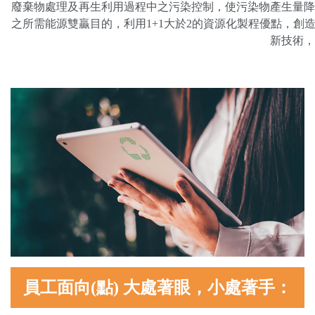
廢棄物處理及再生利用過程中之污染控制，使污染物產生量降
之所需能源雙贏目的，利用1+1大於2的資源化製程優點，
新技術，
員工面向(點) 大處著眼，小處著手：