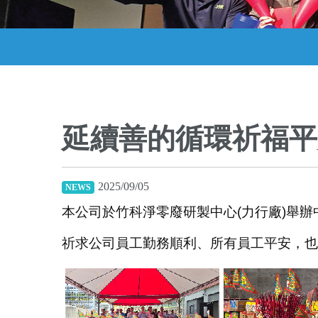
延續善的循環祈福平
2025/09/05
NEWS
本公司於竹科淨零廢研製中心(力行廠)舉
祈求公司員工勤務順利、所有員工平安，也