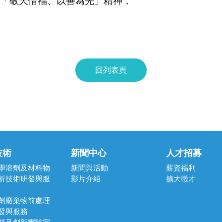
「敬天惜福、以善為先」精神，
回列表頁
技術
新聞中心
人才招募
學溶劑及材料物
新聞與活動
薪資福利
析技術研發與服
影片介紹
擴大徵才
劑廢棄物前處理
發與服務