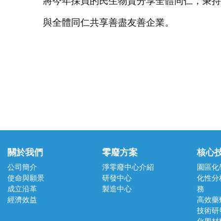
將今年採買的民生物資分享全體同仁，秉持
與全體同仁共享
善盡友善企業
。
關於我們
零廢方案
核心
公司簡介
淨零廢中心介紹
園區化
使命與願景
研發中心
化性分
成立沿革
製造中心
務
經濟效益
高效藥
技術研