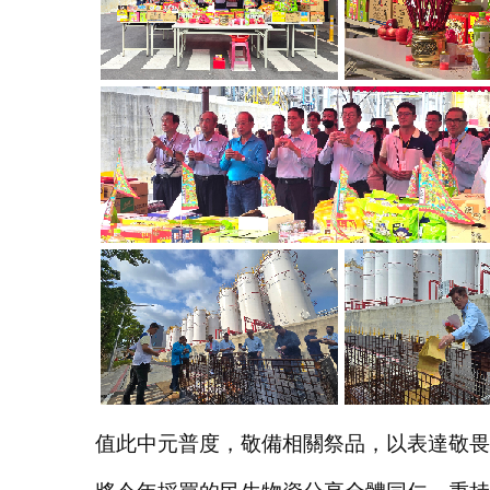
值此中元普度，敬備相關祭品，以表達敬畏