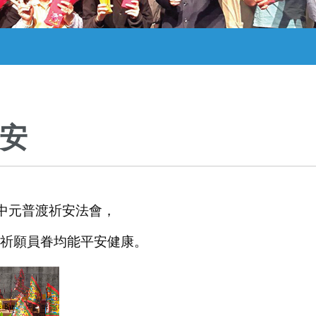
安
辦中元普渡祈安法會，
祈願員眷均能平安健康。